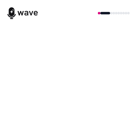
Miliony nagranych minut
Nigdy więcej nie przegap
ani słowa.
Notatki AI z każdego spotkania, wykładu i
rozmowy.
WAVE DEMO