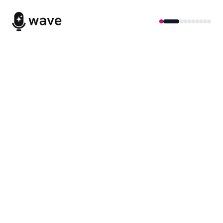
Milioni di minuti registrati
Non perdere mai
una parola.
Note basate sull'AI per ogni riunione, lezione e
conversazione.
WAVE DEMO